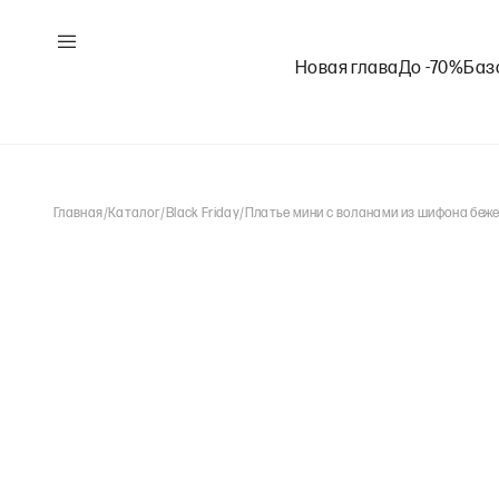
Новая глава
До -70%
Баз
Главная
/
Каталог
/
Black Friday
/
Платье мини с воланами из шифона беж