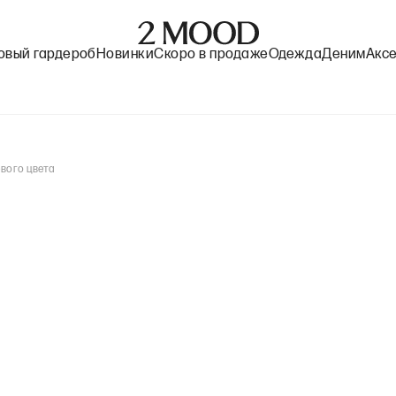
овый гардероб
Новинки
Скоро в продаже
Одежда
Деним
Акс
евого цвета