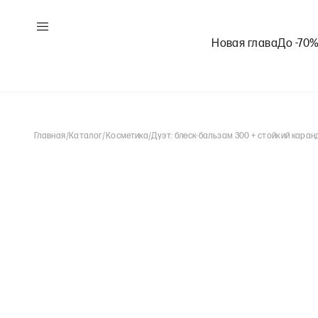
Новая глава
До -70
Главная
/
Каталог
/
Косметика
/
Дуэт: блеск-бальзам 300 + стойкий каран