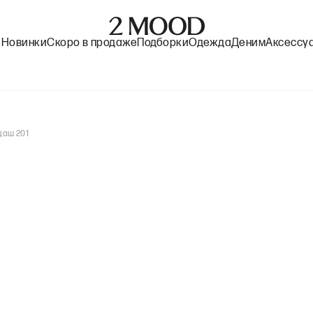
%
Новинки
Скоро в продаже
Подборки
Одежда
Деним
Аксессу
даш 201