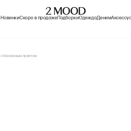
%
Новинки
Скоро в продаже
Подборки
Одежда
Деним
Аксессу
 с банановым принтом