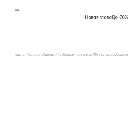
Новая глава
До -70
Главная
/
Каталог
/
Одежда
/
Футболки и лонгсливы
/
Футболка свободная