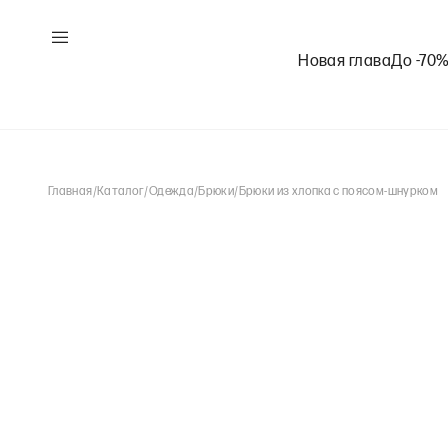
Новая глава
До -70
Главная
/
Каталог
/
Одежда
/
Брюки
/
Брюки из хлопка с поясом-шнурком