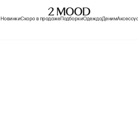
%
Новинки
Скоро в продаже
Подборки
Одежда
Деним
Аксессу