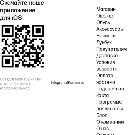
Скачайте наше
Магазин
приложение
Одежда
для iOS
Обувь
или Android.
Аксессуары
Новинки
Лукбук
Покупателям
Доставка
Условия
возврата
Оплата
Наведите камеру на QR-
частями
Telegram
ВКонтакте
код, чтобы скачать
его прямо сейчас
Подарочная
карта
Программа
лояльности
Блог
О компании
О нас