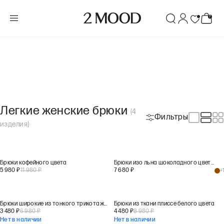
Легкие женские брюки
(
4
Фильтры
изделия
)
Брюки кофейного цвета
Брюки изо льна шоколадного цвета
5 980
₽
11 980
₽
7 680
₽
+
1
Брюки широкие из тонкого трикотажа серого цвета
Брюки из ткани плиссе белого цвета
3 480
₽
6 980
₽
4 480
₽
8 980
₽
Нет в наличии
Нет в наличии