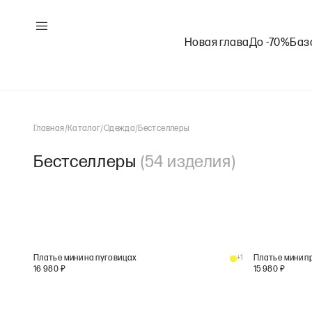
Новая глава
До -70%
Баз
Главная
/
Каталог
/
Одежда
/
Бестселлеры
Бестселлеры
(
54
изделия
)
Платье мини на пуговицах
+
1
Платье мини п
16 980
₽
15 980
₽