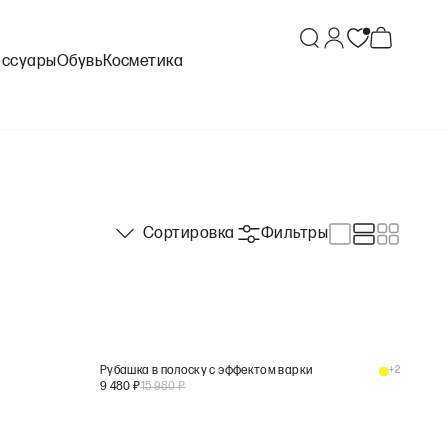
ессуары
Обувь
Косметика
Сортировка
Фильтры
Рубашка в полоску с эффектом варки
+
2
9 480
₽
15 980
₽