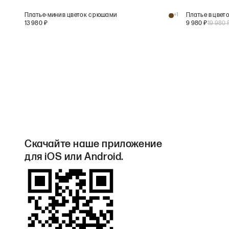
Платье-мини в цветок с рюшами
+
1
Платье в цвет
13 980
₽
9 980
₽
19 980
Скачайте наше приложение
для iOS или Android.