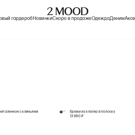
овый гардероб
Новинки
Скоро в продаже
Одежда
Деним
Акс
риталенное с клиньями
+
1
Брюки из хлопка в полоску
13 980
₽