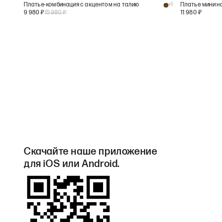
Платье-комбинация с акцентом на талию
+
1
Платье мини н
9 980
₽
15 980
₽
11 980
₽
Скачайте наше приложение
для iOS или Android.