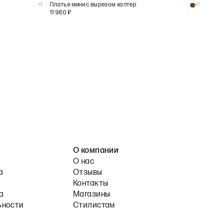
+
1
Платье мини с вырезом халтер
+
1
11 980
₽
О компании
О нас
а
Отзывы
Контакты
а
Магазины
ьности
Стилистам