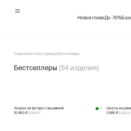
Новая глава
До -70%
Баз
Главная
/
Каталог
/
Одежда
/
Бестселлеры
Бестселлеры
(
54
изделия
)
Анорак из футера с вышивкой
+
3
Шорты из дени
10 980
₽
15 980
₽
3 980
₽
8 980
₽