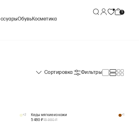
ессуары
Обувь
Косметика
Сортировка
Фильтры
+
2
Кеды мягкие из кожи
+
1
5 480
₽
18 980
₽