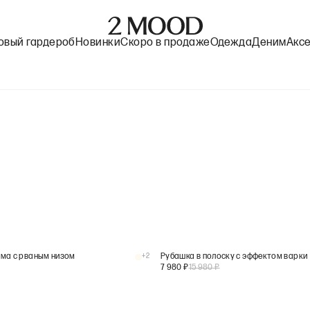
овый гардероб
Новинки
Скоро в продаже
Одежда
Деним
Акс
ма с рваным низом
+
2
Рубашка в полоску с эффектом варки
7 980
₽
15 980
₽