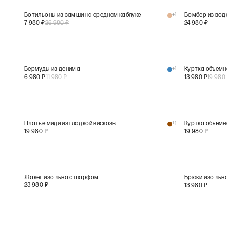
Ботильоны из замши на среднем каблуке
+
1
Бомбер из во
7 980
₽
26 980
₽
24 980
₽
Бермуды из денима
+
1
Куртка объемн
6 980
₽
11 980
₽
13 980
₽
19 980
Платье миди из гладкой вискозы
+
1
Куртка объемн
19 980
₽
19 980
₽
Жакет изо льна с шарфом
Брюки изо льн
23 980
₽
13 980
₽