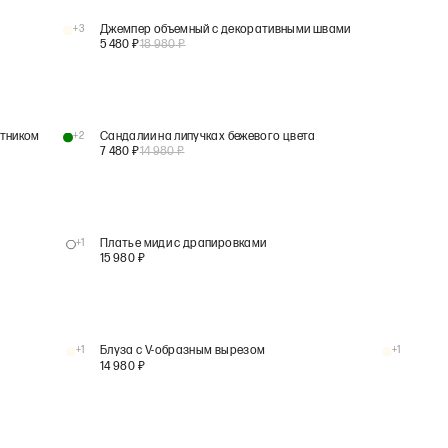
+
3
Джемпер объемный с декоративными швами
5 480
₽
18 980
₽
отником
+
2
Сандалии на липучках бежевого цвета
7 480
₽
14 980
₽
+
1
Платье миди с драпировками
15 980
₽
+
1
Блуза с V-образным вырезом
+
1
14 980
₽