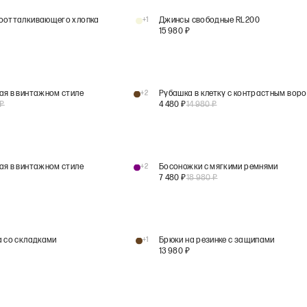
доотталкивающего хлопка
+
1
Джинсы свободные RL200
15 980
₽
ая в винтажном стиле
+
2
Рубашка в клетку с контрастным вор
₽
4 480
₽
14 980
₽
ая в винтажном стиле
+
2
Босоножки с мягкими ремнями
7 480
₽
18 980
₽
а со складками
+
1
Брюки на резинке с защипами
13 980
₽