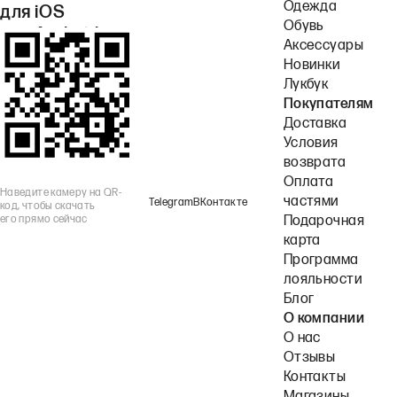
Одежда
для iOS
Обувь
или Android.
Аксессуары
Новинки
Лукбук
Покупателям
Доставка
Условия
возврата
Оплата
Наведите камеру на QR-
частями
Telegram
ВКонтакте
код, чтобы скачать
его прямо сейчас
Подарочная
карта
Программа
лояльности
Блог
О компании
О нас
Отзывы
Контакты